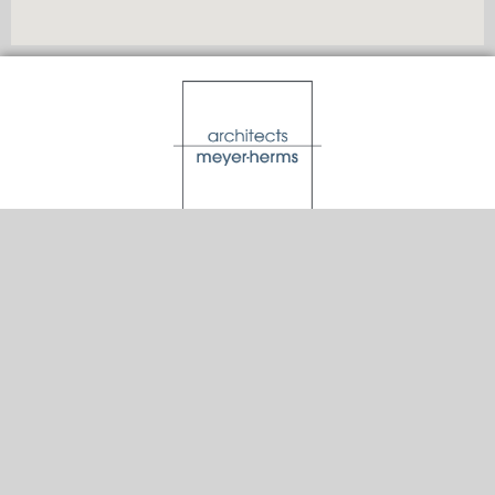
ARCHITEKTURBÜRO
G. MEYER-HERMS
Walter-Hohmann-Str. 3a
29439 Lüchow
info@architektur-meyer-herms.de
05841 97 434 0
Impressum